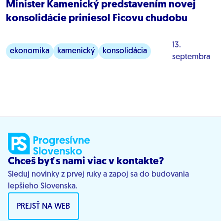
Minister Kamenický predstavením novej
konsolidácie priniesol Ficovu chudobu
13.
ekonomika
kamenický
konsolidácia
septembra
verejné financie
Chceš byť s nami viac v kontakte?
Sleduj novinky z prvej ruky a zapoj sa do budovania
lepšieho Slovenska.
PREJSŤ NA WEB