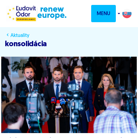
Prejsť na obsah
MENU
Aktuality
konsolidácia