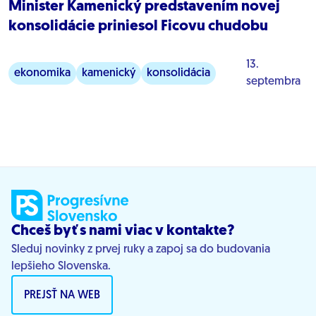
Minister Kamenický predstavením novej
konsolidácie priniesol Ficovu chudobu
13.
ekonomika
kamenický
konsolidácia
septembra
verejné financie
Chceš byť s nami viac v kontakte?
Sleduj novinky z prvej ruky a zapoj sa do budovania
lepšieho Slovenska.
PREJSŤ NA WEB