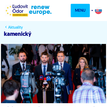
Prejsť na obsah
MENU
Aktuality
kamenický