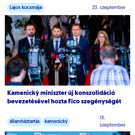
Lajos kocsmája
23. szeptember
Kamenický miniszter új konszolidáció
bevezetésével hozta Fico szegénységét
13.
államháztartás
kamenický
szeptember
konszolidáció
Közgazdaságtan